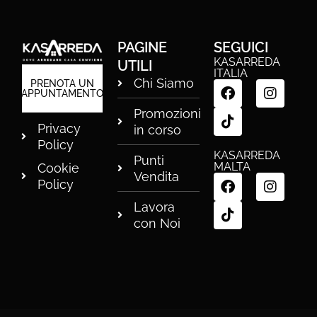
PAGINE
SEGUICI
KASARREDA
UTILI
ITALIA
Chi Siamo
F
T
I
PRENOTA UN
APPUNTAMENTO
a
i
n
c
k
s
Promozioni
e
t
t
Privacy
in corso
b
o
a
Policy
o
k
g
KASARREDA
Punti
MALTA
Cookie
o
r
Vendita
F
T
I
k
a
Policy
a
i
n
m
c
k
s
Lavora
e
t
t
con Noi
b
o
a
o
k
g
o
r
k
a
m