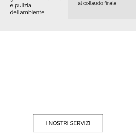
al collaudo finale
e pulizia
dell’ambiente.
SCOPRI TUTTI I SERVIZI
OFFERTI DA
KASARREDA
Un unico partner per accompagnarti in ogni
fase: consulenza, pagamenti personalizzati e
consegna professionale.
I NOSTRI SERVIZI