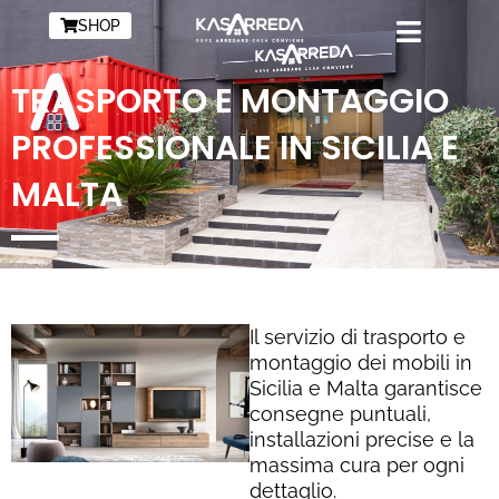
Vai
SHOP
al
contenuto
TRASPORTO E MONTAGGIO
PROFESSIONALE IN SICILIA E
MALTA
Il servizio di
trasporto e
montaggio dei mobili in
Sicilia e Malta
garantisce
consegne puntuali,
installazioni precise e la
massima cura per ogni
dettaglio.